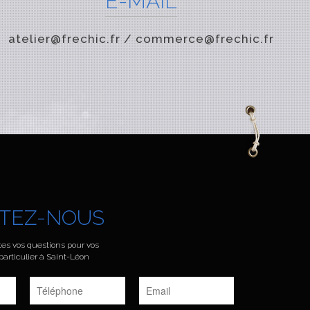
E-MAIL
atelier@frechic.fr / commerce@frechic.fr
TEZ-NOUS
es vos questions pour vos
rticulier à Saint-Léon