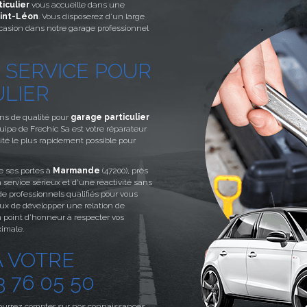
iculier
vous accueille dans une
int-Léon
. Vous disposerez d’un large
ccasion dans notre garage professionnel
 SERVICE POUR
ULIER
ons de qualité pour
garage particulier
équipe de Frechic Sa est votre réparateur
ité le plus rapidement possible pour
e ses portes à
Marmande
(47200), près
n service sérieux et d’une réactivité sans
 de professionnels qualifiés pour vous
ux de développer une relation de
 point d’honneur à respecter vos
ximale.
 VOTRE
 76 05 50
pourrez compter sur nos connaissances