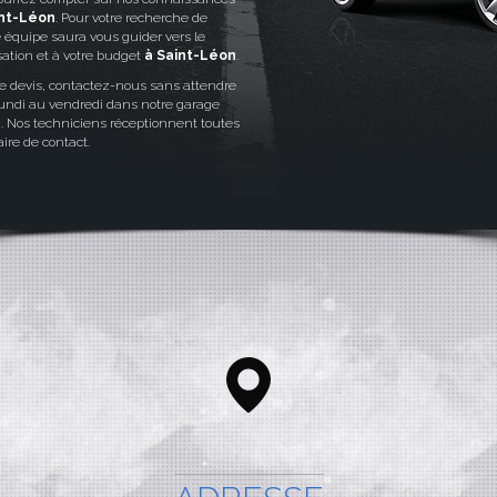
int-Léon
. Pour votre recherche de
e équipe saura vous guider vers le
sation et à votre budget
à Saint-Léon
.
e devis, contactez-nous sans attendre
 lundi au vendredi dans notre garage
n
. Nos techniciens réceptionnent toutes
ire de contact.