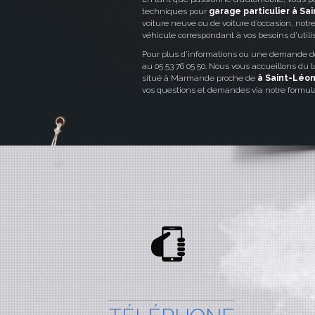
techniques pour
garage particulier à Sa
voiture neuve ou de voiture d’occasion, notr
véhicule correspondant à vos besoins d’utili
Pour plus d’informations ou une demande d
au 05 53 76 05 50. Nous vous accueillons du
situé à Marmande proche de
à Saint-Léo
vos questions et demandes via notre formula