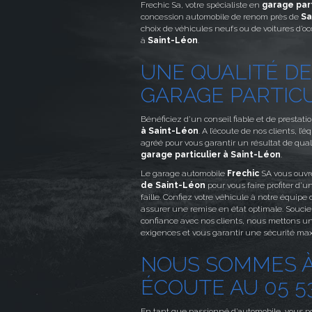
Frechic Sa, votre spécialiste en
garage part
concession automobile de renom près de
Sa
choix de véhicules neufs ou de voitures d’o
à
Saint-Léon
.
UNE QUALITÉ DE
GARAGE PARTIC
Bénéficiez d’un conseil fiable et de prestati
à Saint-Léon
. A l’écoute de nos clients, l’
agréé pour vous garantir un résultat de qual
garage particulier à Saint-Léon
.
Le garage automobile
Frechic
SA vous ouvr
de Saint-Léon
pour vous faire profiter d’u
faille. Confiez votre véhicule à notre équipe
assurer une remise en état optimale. Soucie
confiance avec nos clients, nous mettons un
exigences et vous garantir une sécurité ma
NOUS SOMMES À
ÉCOUTE AU 05 53
En tant que passionné d’automobile, vous 