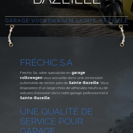
GARAGE VOLKSWAGEN SAINTE-BAZEILLE
FRÉCHIC
S.A
Frechic Sa, votre spécialiste en
garage
volkswagen
vous accueille dans une concession
automobile de renom près de
Sainte-Bazeille
. Vous
disposerez d’un large choix de véhicules neufs ou de
voitures d’occasion dans notre garage professionnel à
Sainte-Bazeille
.
UNE QUALITÉ DE
SERVICE POUR
GARAGE