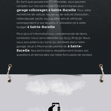
En tant que passionné d’automobile, vous pourrez
compter sur nos connaissances techniques pour
garage volkswagen à Sainte-Bazeille
. Pour votre
recherche de voiture neuve ou de voiture d’occasion,
notre équipe saura vous guider vers le véhicule
correspondant à vos besoins d’utilisation et à votre
budget
à Sainte-Bazeille
.
Pour plus d’informations ou une demande de devis,
contactez-nous sans attendre au 05 53 76 05 50. Nous
vous accueillons du lundi au vendredi dans notre
garage situé à Marmande proche de
à Sainte-
Bazeille
. Nos techniciens réceptionnent toutes vos
questions et demandes via notre formulaire de contact.