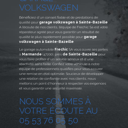
VOLKSWAGEN
Bénéficiez d’un conseil fiable et de prestations de
qualité pour
garage volkswagen à Sainte-Bazeille
.
A l’écoute de nos clients, l’équipe de Frechic Sa est votre
réparateur agréé pour vous garantir un résultat de
qualité le plus rapidement possible pour
garage
volkswagen à Sainte-Bazeille
.
Le garage automobile
Frechic
SA vous ouvre ses portes
à
Marmande
(47200), près
de Sainte-Bazeille
pour
vous faire profiter d’un service sérieux et d’une
réactivité sans faille. Confiez votre véhicule à notre
équipe de professionnels qualifiés pour vous assurer
une remise en état optimale. Soucieux de développer
une relation de confiance avec nos clients, nous
mettons un point d’honneur à respecter vos exigences
et vous garantir une sécurité maximale.
NOUS SOMMES À
VOTRE ÉCOUTE AU
05 53 76 05 50