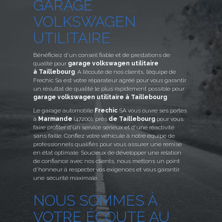
GARAGE
VOLKSWAGEN
UTILITAIRE
Bénéficiez d’un conseil fiable et de prestations de
qualité pour
garage volkswagen utilitaire
à Taillebourg
. A l’écoute de nos clients, l’équipe de
Frechic Sa est votre réparateur agréé pour vous garantir
un résultat de qualité le plus rapidement possible pour
garage volkswagen utilitaire à Taillebourg
.
Le garage automobile
Frechic
SA vous ouvre ses portes
à
Marmande
(47200), près
de Taillebourg
pour vous
faire profiter d’un service sérieux et d’une réactivité
sans faille. Confiez votre véhicule à notre équipe de
professionnels qualifiés pour vous assurer une remise
en état optimale. Soucieux de développer une relation
de confiance avec nos clients, nous mettons un point
d’honneur à respecter vos exigences et vous garantir
une sécurité maximale.
NOUS SOMMES À
VOTRE ÉCOUTE AU