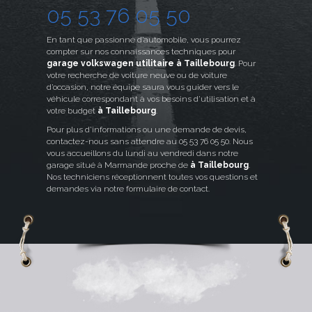
05 53 76 05 50
En tant que passionné d’automobile, vous pourrez
compter sur nos connaissances techniques pour
garage volkswagen utilitaire à Taillebourg
. Pour
votre recherche de voiture neuve ou de voiture
d’occasion, notre équipe saura vous guider vers le
véhicule correspondant à vos besoins d’utilisation et à
votre budget
à Taillebourg
.
Pour plus d’informations ou une demande de devis,
contactez-nous sans attendre au 05 53 76 05 50. Nous
vous accueillons du lundi au vendredi dans notre
garage situé à Marmande proche de
à Taillebourg
.
Nos techniciens réceptionnent toutes vos questions et
demandes via notre formulaire de contact.