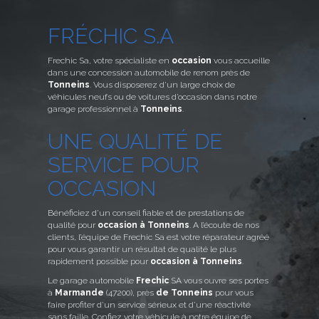
FRÉCHIC
S.A
Frechic Sa, votre spécialiste en
occasion
vous accueille
dans une concession automobile de renom près de
Tonneins
. Vous disposerez d’un large choix de
véhicules neufs ou de voitures d’occasion dans notre
garage professionnel à
Tonneins
.
UNE QUALITÉ DE
SERVICE POUR
OCCASION
Bénéficiez d’un conseil fiable et de prestations de
qualité pour
occasion à Tonneins
. A l’écoute de nos
clients, l’équipe de Frechic Sa est votre réparateur agréé
pour vous garantir un résultat de qualité le plus
rapidement possible pour
occasion à Tonneins
.
Le garage automobile
Frechic
SA vous ouvre ses portes
à
Marmande
(47200), près
de Tonneins
pour vous
faire profiter d’un service sérieux et d’une réactivité
sans faille. Confiez votre véhicule à notre équipe de