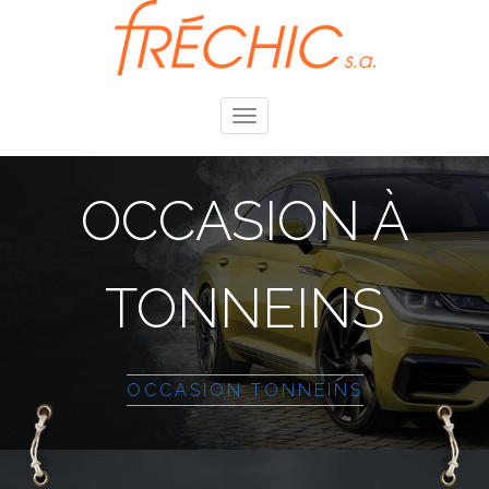
Toggle
navigation
OCCASION À
TONNEINS
OCCASION TONNEINS