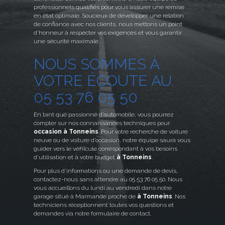
professionnels qualifiés pour vous assurer une remise
en état optimale. Soucieux de développer une relation
de confiance avec nos clients, nous mettons un point
d’honneur à respecter vos exigences et vous garantir
une sécurité maximale.
NOUS SOMMES À
VOTRE ÉCOUTE AU
05 53 76 05 50
En tant que passionné d’automobile, vous pourrez
compter sur nos connaissances techniques pour
occasion à Tonneins
. Pour votre recherche de voiture
neuve ou de voiture d’occasion, notre équipe saura vous
guider vers le véhicule correspondant à vos besoins
d’utilisation et à votre budget
à Tonneins
.
Pour plus d’informations ou une demande de devis,
contactez-nous sans attendre au 05 53 76 05 50. Nous
vous accueillons du lundi au vendredi dans notre
garage situé à Marmande proche de
à Tonneins
. Nos
techniciens réceptionnent toutes vos questions et
demandes via notre formulaire de contact.